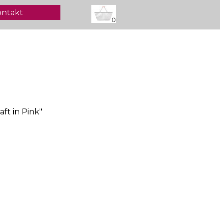
ontakt
0
t in Pink"