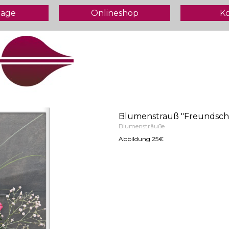
age
Onlineshop
K
Blumenstrauß "Freundschaf
Blumensträuße
Abbildung 25€